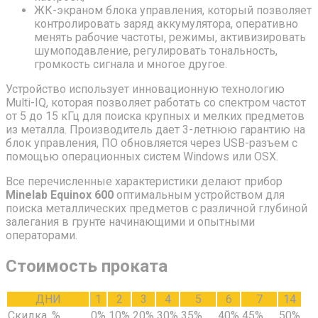
ЖК-экраном блока управления, который позволяет
контролировать заряд аккумулятора, оперативно
менять рабочие частоты, режимы, активизировать
шумоподавление, регулировать тональность,
громкость сигнала и многое другое.
Устройство использует инновационную технологию
Multi-IQ, которая позволяет работать со спектром частот
от 5 до 15 кГц для поиска крупных и мелких предметов
из металла. Производитель дает 3-летнюю гарантию на
блок управления, ПО обновляется через USB-разъем с
помощью операционных систем Windows или OSX.
Все перечисленные характеристики делают прибор
Minelab Equinox 600
оптимальным устройством для
поиска металлических предметов с различной глубиной
залегания в грунте начинающими и опытными
операторами.
Стоимость проката
ДНИ
1
2
3
4
5
6
7
14
Скидка, %
0%
10%
20%
30%
35%
40%
45%
50%